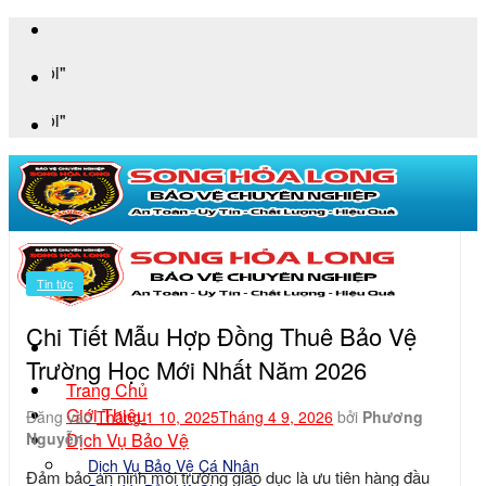
Bỏ
qua
"An Toàn 
nội
dung
"An Toàn 
Tin tức
Chi Tiết Mẫu Hợp Đồng Thuê Bảo Vệ
Trường Học Mới Nhất Năm 2026
Trang Chủ
Giới Thiệu
Đăng vào
Tháng 1 10, 2025
Tháng 4 9, 2026
bởi
Phương
Dịch Vụ Bảo Vệ
Nguyễn
Dịch Vụ Bảo Vệ Cá Nhân
Đảm bảo an ninh môi trường giáo dục là ưu tiên hàng đầu