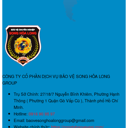
CÔNG TY CỔ PHẦN DỊCH VỤ BẢO VỆ SONG HỎA LONG
GROUP
Trụ Sở Chính:
27/18/7 Nguyễn Bỉnh Khiêm, Phường Hạnh
Thông ( Phường 1 Quận Gò Vấp Cũ ), Thành phố Hồ Chí
Minh.
Hotline:
0916 90 95 97
Email: baovesonghoalonggroup@gmail.com
Website chính thức:
https://congtybaovevesi.com/