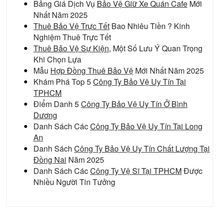
Bảng Giá Dịch Vụ
Bảo Vệ Giữ Xe Quán Cafe
Mới
Nhất Năm 2025
Thuê Bảo Vệ Trực Tết
Bao Nhiêu Tiền ? Kinh
Nghiệm Thuê Trực Tết
Thuê Bảo Vệ Sự Kiện
, Một Số Lưu Ý Quan Trọng
Khi Chọn Lựa
Mẫu
Hợp Đồng Thuê Bảo Vệ
Mới Nhất Năm 2025
Khám Phá Top 5
Công Ty Bảo Vệ Uy Tín Tại
TPHCM
Điểm Danh 5
Công Ty Bảo Vệ Uy Tín Ở Bình
Dương
Danh Sách Các
Công Ty Bảo Vệ Uy Tín Tại Long
An
Danh Sách
Công Ty Bảo Vệ Uy Tín Chất Lượng Tại
Đồng Nai
Năm 2025
Danh Sách Các
Công Ty Vệ Sĩ Tại TPHCM
Được
Nhiều Người Tin Tưởng