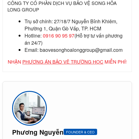
CÔNG TY CỔ PHẦN DỊCH VỤ BẢO VỆ SONG HỎA
LONG GROUP
Trụ sở chính:
27/18/7 Nguyễn Bỉnh Khiêm,
Phường 1, Quận Gò Vấp, TP. HCM
Hotline:
0916 90 95 97
(Hỗ trợ tư vấn phương
án 24/7)
Email:
baovesonghoalonggroup@gmail.com
NHẬN
PHƯƠNG ÁN BẢO VỆ TRƯỜNG HỌC
MIỄN PHÍ!
Phương Nguyễn
FOUNDER & CEO