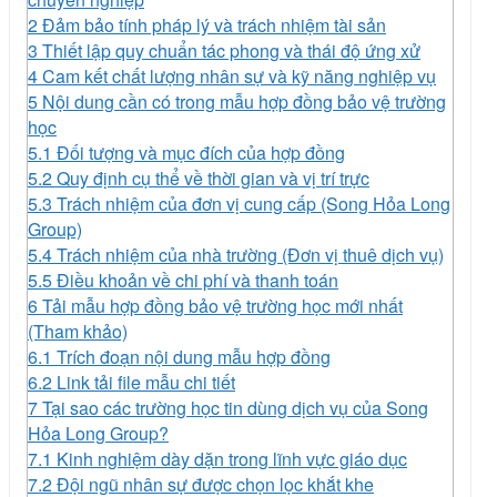
2
Đảm bảo tính pháp lý và trách nhiệm tài sản
3
Thiết lập quy chuẩn tác phong và thái độ ứng xử
4
Cam kết chất lượng nhân sự và kỹ năng nghiệp vụ
5
Nội dung cần có trong mẫu hợp đồng bảo vệ trường
học
5.1
Đối tượng và mục đích của hợp đồng
5.2
Quy định cụ thể về thời gian và vị trí trực
5.3
Trách nhiệm của đơn vị cung cấp (Song Hỏa Long
Group)
5.4
Trách nhiệm của nhà trường (Đơn vị thuê dịch vụ)
5.5
Điều khoản về chi phí và thanh toán
6
Tải mẫu hợp đồng bảo vệ trường học mới nhất
(Tham khảo)
6.1
Trích đoạn nội dung mẫu hợp đồng
6.2
Link tải file mẫu chi tiết
7
Tại sao các trường học tin dùng dịch vụ của Song
Hỏa Long Group?
7.1
Kinh nghiệm dày dặn trong lĩnh vực giáo dục
7.2
Đội ngũ nhân sự được chọn lọc khắt khe