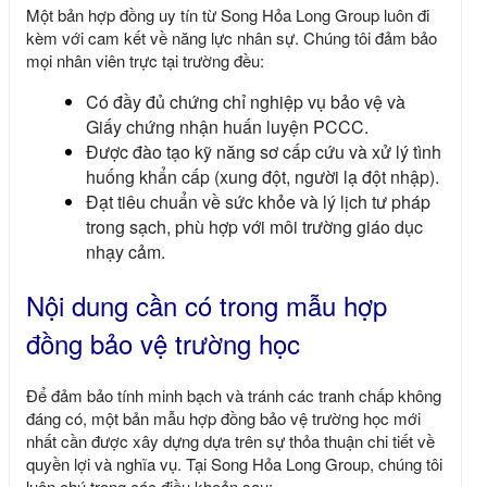
Một bản hợp đồng uy tín từ
Song Hỏa Long Group
luôn đi
kèm với cam kết về năng lực nhân sự. Chúng tôi đảm bảo
mọi nhân viên trực tại trường đều:
Có đầy đủ chứng chỉ nghiệp vụ bảo vệ và
Giấy chứng nhận huấn luyện PCCC
.
Được đào tạo kỹ năng sơ cấp cứu và xử lý tình
huống khẩn cấp (xung đột, người lạ đột nhập).
Đạt tiêu chuẩn về sức khỏe và lý lịch tư pháp
trong sạch, phù hợp với môi trường giáo dục
nhạy cảm.
Nội dung cần có trong mẫu hợp
đồng bảo vệ trường học
Để đảm bảo tính minh bạch và tránh các tranh chấp không
đáng có, một bản
mẫu hợp đồng bảo vệ trường học mới
nhất
cần được xây dựng dựa trên sự thỏa thuận chi tiết về
quyền lợi và nghĩa vụ. Tại
Song Hỏa Long Group
, chúng tôi
luôn chú trọng các điều khoản sau: