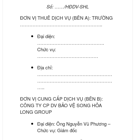
Số: ……/HĐDV-SHL
ĐƠN VỊ THUÊ DỊCH VỤ (BÊN A):
TRƯỜNG
……………………………………………..
Đại diện:
…………………………………….
Chức vụ:
…………………………………
Địa chỉ:
…………………………………………
…………………………………………
…..
ĐƠN VỊ CUNG CẤP DỊCH VỤ (BÊN B):
CÔNG TY CP DV BẢO VỆ SONG HỎA
LONG GROUP
Đại diện: Ông
Nguyễn Vũ Phương
–
Chức vụ: Giám đốc