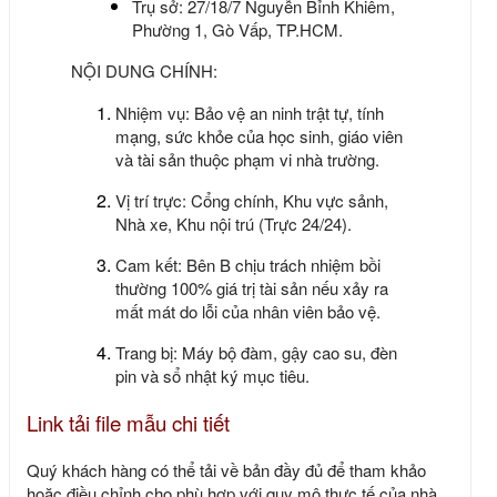
Trụ sở: 27/18/7 Nguyễn Bỉnh Khiêm,
Phường 1, Gò Vấp, TP.HCM.
NỘI DUNG CHÍNH:
Nhiệm vụ:
Bảo vệ an ninh trật tự, tính
mạng, sức khỏe của học sinh, giáo viên
và tài sản thuộc phạm vi nhà trường.
Vị trí trực:
Cổng chính, Khu vực sảnh,
Nhà xe, Khu nội trú (Trực 24/24).
Cam kết:
Bên B chịu trách nhiệm bồi
thường 100% giá trị tài sản nếu xảy ra
mất mát do lỗi của nhân viên bảo vệ.
Trang bị:
Máy bộ đàm, gậy cao su, đèn
pin và sổ nhật ký mục tiêu.
Link tải file mẫu chi tiết
Quý khách hàng có thể tải về bản đầy đủ để tham khảo
hoặc điều chỉnh cho phù hợp với quy mô thực tế của nhà