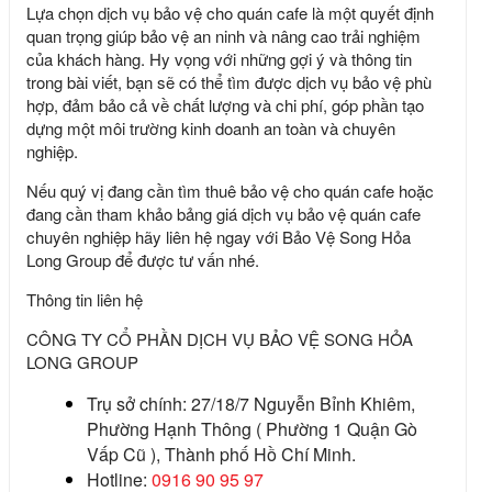
Lựa chọn
dịch vụ bảo vệ cho quán cafe
là một quyết định
quan trọng giúp bảo vệ an ninh và nâng cao trải nghiệm
của khách hàng. Hy vọng với những gợi ý và thông tin
trong bài viết, bạn sẽ có thể tìm được dịch vụ bảo vệ phù
hợp, đảm bảo cả về chất lượng và chi phí, góp phần tạo
dựng một môi trường kinh doanh an toàn và chuyên
nghiệp.
Nếu quý vị đang cần tìm
thuê bảo vệ cho quán cafe
hoặc
đang cần tham khảo bảng giá
dịch vụ bảo vệ quán cafe
chuyên nghiệp hãy liên hệ ngay với
Bảo Vệ Song Hỏa
Long Group
để được tư vấn nhé.
Thông tin liên hệ
CÔNG TY CỔ PHẦN DỊCH VỤ BẢO VỆ SONG HỎA
LONG GROUP
Trụ sở chính:
27/18/7 Nguyễn Bỉnh Khiêm,
Phường Hạnh Thông ( Phường 1 Quận Gò
Vấp Cũ ), Thành phố Hồ Chí Minh.
Hotline:
0916 90 95 97