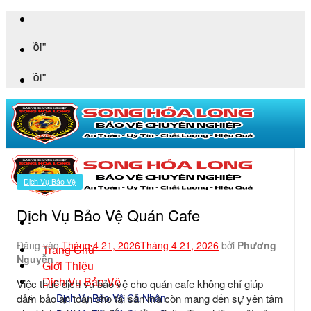
Bỏ
qua
"An Toàn 
nội
dung
"An Toàn 
Dịch Vụ Bảo Vệ
Dịch Vụ Bảo Vệ Quán Cafe
Đăng vào
Tháng 4 21, 2026
Tháng 4 21, 2026
bởi
Phương
Trang Chủ
Nguyễn
Giới Thiệu
Dịch Vụ Bảo Vệ
Việc thuê
dịch vụ bảo vệ cho quán cafe
không chỉ giúp
Dịch Vụ Bảo Vệ Cá Nhân
đảm bảo an toàn cho tài sản mà còn mang đến sự yên tâm