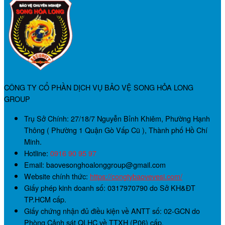
CÔNG TY CỔ PHẦN DỊCH VỤ BẢO VỆ SONG HỎA LONG
GROUP
Trụ Sở Chính:
27/18/7 Nguyễn Bỉnh Khiêm, Phường Hạnh
Thông ( Phường 1 Quận Gò Vấp Cũ ), Thành phố Hồ Chí
Minh.
Hotline:
0916 90 95 97
Email: baovesonghoalonggroup@gmail.com
Website chính thức:
https://congtybaovevesi.com/
Giấy phép kinh doanh số:
0317970790
do Sở KH&ĐT
TP.HCM cấp.
Giấy chứng nhận đủ điều kiện về ANTT số:
02-GCN
do
Phòng Cảnh sát QLHC về TTXH (P06) cấp.