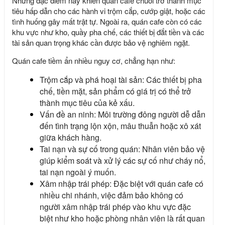
Những đặc điểm này khiến quán cafe chuỗi trở thành mục
tiêu hấp dẫn cho các hành vi trộm cắp, cướp giật, hoặc các
tình huống gây mất trật tự. Ngoài ra, quán cafe còn có các
khu vực như kho, quầy pha chế, các thiết bị đắt tiền và các
tài sản quan trọng khác cần được bảo vệ nghiêm ngặt.
Quán cafe tiềm ẩn nhiều nguy cơ, chẳng hạn như:
Trộm cắp và phá hoại tài sản: Các thiết bị pha
chế, tiền mặt, sản phẩm có giá trị có thể trở
thành mục tiêu của kẻ xấu.
Vấn đề an ninh: Môi trường đông người dễ dẫn
đến tình trạng lộn xộn, mâu thuẫn hoặc xô xát
giữa khách hàng.
Tai nạn và sự cố trong quán: Nhân viên bảo vệ
giúp kiểm soát và xử lý các sự cố như cháy nổ,
tai nạn ngoài ý muốn.
Xâm nhập trái phép: Đặc biệt với quán cafe có
nhiều chi nhánh, việc đảm bảo không có
người xâm nhập trái phép vào khu vực đặc
biệt như kho hoặc phòng nhân viên là rất quan