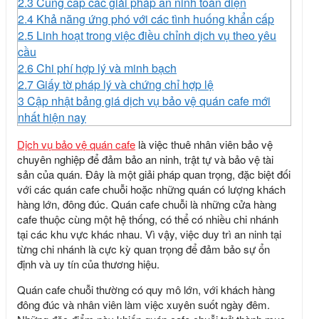
2.3
Cung cấp các giải pháp an ninh toàn diện
2.4
Khả năng ứng phó với các tình huống khẩn cấp
2.5
Linh hoạt trong việc điều chỉnh dịch vụ theo yêu
cầu
2.6
Chi phí hợp lý và minh bạch
2.7
Giấy tờ pháp lý và chứng chỉ hợp lệ
3
Cập nhật bảng giá dịch vụ bảo vệ quán cafe mới
nhất hiện nay
Dịch vụ bảo vệ quán cafe
là việc thuê nhân viên bảo vệ
chuyên nghiệp để đảm bảo an ninh, trật tự và bảo vệ tài
sản của quán. Đây là một giải pháp quan trọng, đặc biệt đối
với các quán cafe chuỗi hoặc những quán có lượng khách
hàng lớn, đông đúc. Quán cafe chuỗi là những cửa hàng
cafe thuộc cùng một hệ thống, có thể có nhiều chi nhánh
tại các khu vực khác nhau. Vì vậy, việc duy trì an ninh tại
từng chi nhánh là cực kỳ quan trọng để đảm bảo sự ổn
định và uy tín của thương hiệu.
Quán cafe chuỗi thường có quy mô lớn, với khách hàng
đông đúc và nhân viên làm việc xuyên suốt ngày đêm.