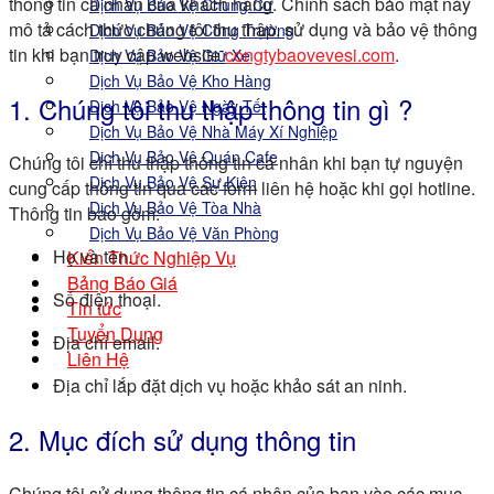
thông tin cá nhân của khách hàng. Chính sách bảo mật này
Dịch Vụ Bảo Vệ Chung Cư
mô tả cách thức chúng tôi thu thập, sử dụng và bảo vệ thông
Dịch Vụ Bảo Vệ Công Trường
tin khi bạn truy cập website
congtybaovevesi.com
.
Dịch Vụ Bảo Vệ Giữ Xe
Dịch Vụ Bảo Vệ Kho Hàng
1. Chúng tôi thu thập thông tin gì ?
Dịch Vụ Bảo Vệ Ngày Tết
Dịch Vụ Bảo Vệ Nhà Máy Xí Nghiệp
Dịch Vụ Bảo Vệ Quán Cafe
Chúng tôi chỉ thu thập thông tin cá nhân khi bạn tự nguyện
Dịch Vụ Bảo Vệ Sự Kiện
cung cấp thông tin qua các form liên hệ hoặc khi gọi hotline.
Dịch Vụ Bảo Vệ Tòa Nhà
Thông tin bao gồm:
Dịch Vụ Bảo Vệ Văn Phòng
Họ và tên.
Kiến Thức Nghiệp Vụ
Bảng Báo Giá
Số điện thoại.
Tin tức
Tuyển Dụng
Địa chỉ email.
Liên Hệ
Địa chỉ lắp đặt dịch vụ hoặc khảo sát an ninh.
2. Mục đích sử dụng thông tin
Chúng tôi sử dụng thông tin cá nhân của bạn vào các mục