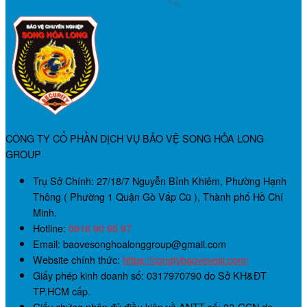
CÔNG TY CỔ PHẦN DỊCH VỤ BẢO VỆ SONG HỎA LONG
GROUP
Trụ Sở Chính:
27/18/7 Nguyễn Bỉnh Khiêm, Phường Hạnh
Thông ( Phường 1 Quận Gò Vấp Cũ ), Thành phố Hồ Chí
Minh.
Hotline:
0916 90 95 97
Email: baovesonghoalonggroup@gmail.com
Website chính thức:
https://congtybaovevesi.com/
Giấy phép kinh doanh số:
0317970790
do Sở KH&ĐT
TP.HCM cấp.
Giấy chứng nhận đủ điều kiện về ANTT số:
02-GCN
do