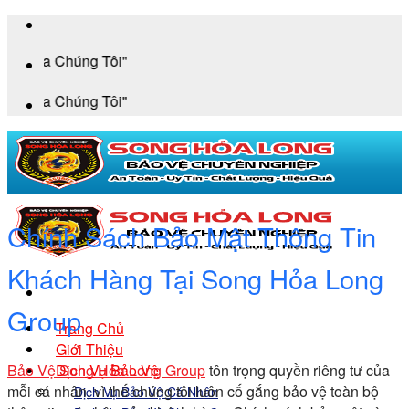
Bỏ
qua
 Chúng Tôi"
nội
dung
 Chúng Tôi"
Chính Sách Bảo Mật Thông Tin
Khách Hàng Tại Song Hỏa Long
Group
Trang Chủ
Giới Thiệu
Bảo Vệ Song Hỏa Long Group
tôn trọng quyền riêng tư của
Dịch Vụ Bảo Vệ
mỗi cá nhân, vì thế chúng tôi luôn cố gắng bảo vệ toàn bộ
Dịch Vụ Bảo Vệ Cá Nhân