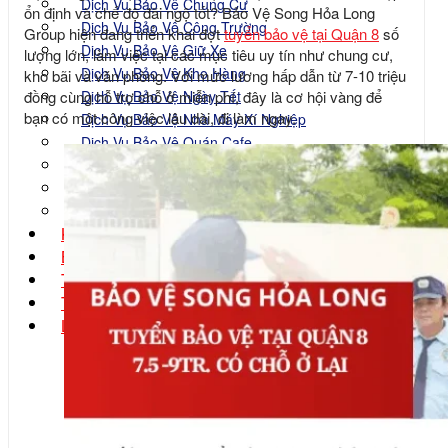
Dịch Vụ Bảo Vệ Chung Cư
ổn định và chế độ đãi ngộ tốt? Bảo Vệ Song Hỏa Long
Dịch Vụ Bảo Vệ Công Trường
Group hiện đang triển khai đợt
tuyển bảo vệ tại Quận 8
số
Dịch Vụ Bảo Vệ Giữ Xe
lượng lớn, làm việc tại các mục tiêu uy tín như chung cư,
Dịch Vụ Bảo Vệ Kho Hàng
kho bãi và văn phòng. Với mức lương hấp dẫn từ 7-10 triệu
Dịch Vụ Bảo Vệ Ngày Tết
đồng cùng hỗ trợ chỗ ở miễn phí, đây là cơ hội vàng để
bạn có một công việc lâu dài, đi làm ngay.
Dịch Vụ Bảo Vệ Nhà Máy Xí Nghiệp
Dịch Vụ Bảo Vệ Quán Cafe
Dịch Vụ Bảo Vệ Sự Kiện
Dịch Vụ Bảo Vệ Tòa Nhà
Dịch Vụ Bảo Vệ Văn Phòng
Kiến Thức Nghiệp Vụ
Bảng Báo Giá
Tin tức
Tuyển Dụng
Liên Hệ