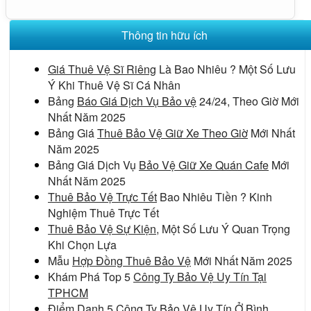
Thông tin hữu ích
Giá Thuê Vệ Sĩ Riêng
Là Bao Nhiêu ? Một Số Lưu
Ý Khi Thuê Vệ Sĩ Cá Nhân
Bảng
Báo Giá Dịch Vụ Bảo vệ
24/24, Theo Giờ Mới
Nhất Năm 2025
Bảng Giá
Thuê Bảo Vệ Giữ Xe Theo Giờ
Mới Nhất
Năm 2025
Bảng Giá Dịch Vụ
Bảo Vệ Giữ Xe Quán Cafe
Mới
Nhất Năm 2025
Thuê Bảo Vệ Trực Tết
Bao Nhiêu Tiền ? Kinh
Nghiệm Thuê Trực Tết
Thuê Bảo Vệ Sự Kiện
, Một Số Lưu Ý Quan Trọng
Khi Chọn Lựa
Mẫu
Hợp Đồng Thuê Bảo Vệ
Mới Nhất Năm 2025
Khám Phá Top 5
Công Ty Bảo Vệ Uy Tín Tại
TPHCM
Điểm Danh 5
Công Ty Bảo Vệ Uy Tín Ở Bình