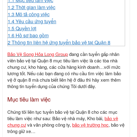
1.1
Mục tiêu làm việc
1.2
Thời gian làm việc
1.3
Mô tả công việc
1.4
Yêu cầu ứng tuyển
1.5
Quyền lợi
1.6
Hồ sơ bao gồm
2
Thông tin liên hệ ứng tuyển bảo vệ tại Quận 8
Bảo Vệ Song Hỏa Long Group
đang cần tuyển gấp nhân
viên bảo vệ tại Quận 8 mục tiêu làm việc là các tòa nhà
chung cư, kho hàng, các cửa hàng kinh doanh…với mức
lương tốt. Nếu các bạn đang có nhu cầu tìm việc làm bảo
vệ ở quận 8 mà chưa biết liên hệ ở đâu thì hãy xem thêm
thông tin tuyển dụng của chúng Tôi dưới đây.
Mục tiêu làm việc
Chúng tôi liên tục
tuyển bảo vệ tại Quận 8
cho các mục
tiêu làm việc như sau: Bảo vệ nhà máy, Kho bãi,
bảo vệ
chung cư
và văn phòng công ty,
bảo vệ trường học
, bảo vệ
trông giữ xe…