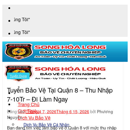
Bỏ
qua
"An
nội
dung
"An
Tuyển Dụng
Tuyển Bảo Vệ Tại Quận 8 – Thu Nhập
7-10Tr – Đi Làm Ngay
Trang Chủ
Giới Thiệu
Đăng vào
Tháng 4 7, 2026
Tháng 6 15, 2026
bởi
Phương
Dịch Vụ Bảo Vệ
Nguyễn
Dịch Vụ Bảo Vệ Cá Nhân
Bạn đang
tìm việc làm bảo vệ ở Quận 8
với mức thu nhập