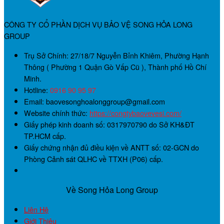
CÔNG TY CỔ PHẦN DỊCH VỤ BẢO VỆ SONG HỎA LONG
GROUP
Trụ Sở Chính:
27/18/7 Nguyễn Bỉnh Khiêm, Phường Hạnh
Thông ( Phường 1 Quận Gò Vấp Cũ ), Thành phố Hồ Chí
Minh.
Hotline:
0916 90 95 97
Email: baovesonghoalonggroup@gmail.com
Website chính thức:
https://congtybaovevesi.com/
Giấy phép kinh doanh số:
0317970790
do Sở KH&ĐT
TP.HCM cấp.
Giấy chứng nhận đủ điều kiện về ANTT số:
02-GCN
do
Phòng Cảnh sát QLHC về TTXH (P06) cấp.
Về Song Hỏa Long Group
Liên Hệ
Giới Thiệu