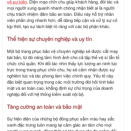
vệ sự kiện
. Diện mạo chỉn chu giúp khách hàng, đối tác và
mọi người xung quanh nhanh chóng nhận biết ai là người
chịu trách nhiệm đảm bảo an toàn. Điều này hỗ trợ nhân
viên phản ứng nhanh hơn, dễ dàng tiếp cận và xử lý sự cố
kịp thời, tạo sự tách biệt rõ ràng với các bộ phận khác.
Thể hiện sự chuyên nghiệp và uy tín
Một bộ trang
phục bảo vệ chuyên nghiệp
sẽ được cắt may
bài bản, từ đó nâng tầm hình ảnh cho cả tập thể vệ sĩ lẫn tổ
chức chủ quản. Khi đối tác nhìn thấy lực lượng an ninh túc
trực trong trang phục chỉn chu, họ sẽ cảm nhận được sự
nghiêm túc và tác phong làm việc chính quy. Yếu tố này
đặc biệt quan trọng trong các môi trường đòi hỏi tính bảo
mật và an toàn cao, khẳng định sự chú trọng của doanh
nghiệp đối với hệ thống kiểm soát nội bộ.
Tăng cường an toàn và bảo mật
Sự hiện diện của những bộ đồng phục sẫm màu hay sắc
xanh đặc trưng luôn mang lại cảm giác an tâm cho mọi
người xung quanh, đồng thời có tác dụng răn đe ngầm đối