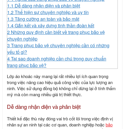
1.1
Dễ dàng nhận diện và phân biệt
1.2
Thể hiện sự chuyên nghiệp và uy tín
1.3
Tăng cường an toàn và bảo mật
1.4
Gắn kết và xây dựng tinh thần đoàn kết
2
Những quy định cần biết về trang phục bảo vệ
chuyên nghiệp
3
Trang phục bảo vệ chuyên nghiệp cần có những
yếu tố gì?
4
Tại sao doanh nghiệp cần chú trọng quy chuẩn
trang phục bảo vệ?
Lớp áo khoác này mang lại rất nhiều lợi ích quan trọng
trong việc nâng cao hiệu quả công việc của lực lượng an
ninh. Việc sử dụng đồng bộ không chỉ dừng lại ở tính thẩm
mỹ mà còn mang nhiều giá trị thiết thực.
Dễ dàng nhận diện và phân biệt
Thiết kế đặc thù này đóng vai trò cốt lõi trong việc định vị
nhân sự an ninh tại các cơ quan, doanh nghiệp hoặc
bảo