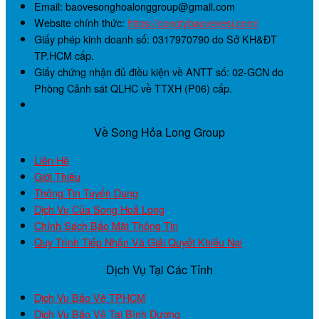
Email: baovesonghoalonggroup@gmail.com
Website chính thức:
https://congtybaovevesi.com/
Giấy phép kinh doanh số:
0317970790
do Sở KH&ĐT
TP.HCM cấp.
Giấy chứng nhận đủ điều kiện về ANTT số:
02-GCN
do
Phòng Cảnh sát QLHC về TTXH (P06) cấp.
Về Song Hỏa Long Group
Liên Hệ
Giới Thiệu
Thông Tin Tuyển Dụng
Dịch Vụ Của Song Hoả Long
Chính Sách Bảo Mật Thông Tin
Quy Trình Tiếp Nhận Và Giải Quyết Khiếu Nại
Dịch Vụ Tại Các Tỉnh
Dịch Vụ Bảo Vệ TPHCM
Dịch Vụ Bảo Vệ Tại Bình Dương