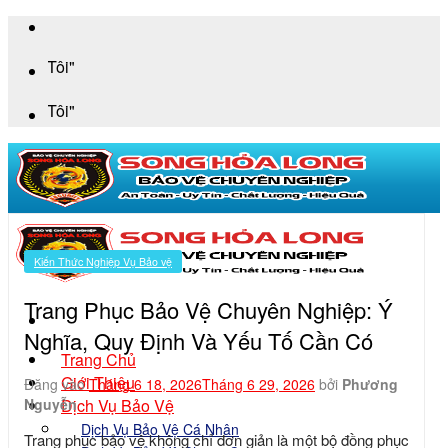
Bỏ
qua
"An Toà
nội
dung
"An Toà
Kiến Thức Nghiệp Vụ Bảo vệ
Trang Phục Bảo Vệ Chuyên Nghiệp: Ý
Nghĩa, Quy Định Và Yếu Tố Cần Có
Trang Chủ
Giới Thiệu
Đăng vào
Tháng 6 18, 2026
Tháng 6 29, 2026
bởi
Phương
Dịch Vụ Bảo Vệ
Nguyễn
Dịch Vụ Bảo Vệ Cá Nhân
Trang phục bảo vệ không chỉ đơn giản là một bộ đồng phục