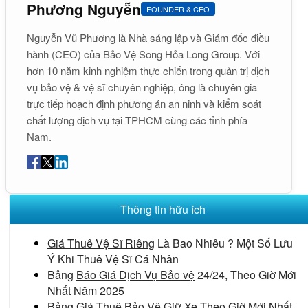
Phương Nguyễn
FOUNDER & CEO
Nguyễn Vũ Phương là Nhà sáng lập và Giám đốc điều
hành (CEO) của Bảo Vệ Song Hỏa Long Group. Với
hơn 10 năm kinh nghiệm thực chiến trong quản trị dịch
vụ bảo vệ & vệ sĩ chuyên nghiệp, ông là chuyên gia
trực tiếp hoạch định phương án an ninh và kiểm soát
chất lượng dịch vụ tại TPHCM cùng các tỉnh phía
Nam.
Thông tin hữu ích
Giá Thuê Vệ Sĩ Riêng
Là Bao Nhiêu ? Một Số Lưu
Ý Khi Thuê Vệ Sĩ Cá Nhân
Bảng
Báo Giá Dịch Vụ Bảo vệ
24/24, Theo Giờ Mới
Nhất Năm 2025
Bảng Giá
Thuê Bảo Vệ Giữ Xe Theo Giờ
Mới Nhất