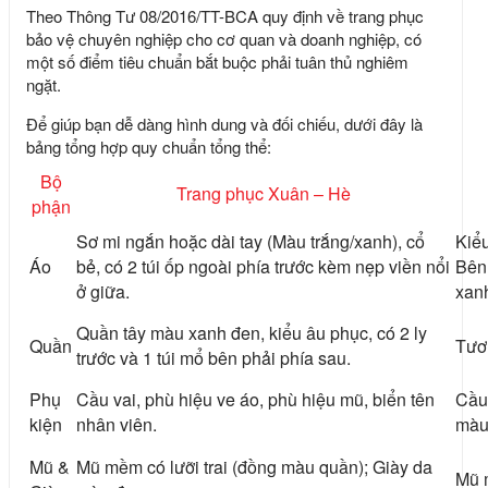
Theo Thông Tư 08/2016/TT-BCA quy định về
trang phục
bảo vệ chuyên nghiệp
cho cơ quan và doanh nghiệp, có
một số điểm tiêu chuẩn bắt buộc phải tuân thủ nghiêm
ngặt.
Để giúp bạn dễ dàng hình dung và đối chiếu, dưới đây là
bảng tổng hợp quy chuẩn tổng thể:
Bộ
Trang phục Xuân – Hè
phận
Sơ mi ngắn hoặc dài tay (Màu trắng/xanh), cổ
Kiểu
Áo
bẻ, có 2 túi ốp ngoài phía trước kèm nẹp viền nổi
Bên 
ở giữa.
xan
Quần tây màu xanh đen, kiểu âu phục, có 2 ly
Quần
Tươ
trước và 1 túi mổ bên phải phía sau.
Phụ
Cầu vai, phù hiệu ve áo, phù hiệu mũ, biển tên
Cầu 
kiện
nhân viên.
màu
Mũ &
Mũ mềm có lưỡi trai (đồng màu quần); Giày da
Mũ m