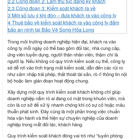
2.2
Công đoạn 2: Làm thủ tục đăng ký khách
2.3
Công đoạn 3: Kiểm soát khách ra về
3
Một số lưu ý khi đón – đưa khách ra vào công ty
4
Thuê bảo vệ kiểm soát khách ra vào công ty đảm
bảo an ninh tại Bảo Vệ Song Hỏa Long
Trong môi trường doanh nghiệp hiện đại, khách ra vào
công ty mỗi ngày có thể bao gồm đối tác, nhà cung cấp,
ứng viên tuyển dụng, người thân nhân viên, thậm chí là
người lạ. Nếu không có quy trình kiểm soát cụ thể, công ty
sẽ dễ rơi vào tình trạng mất kiểm soát, dẫn đến các rủi ro
như xâm nhập trái phép, thất thoát tài sản, rò rỉ thông tin nội
bộ hoặc làm gián đoạn hoạt động chung.
Xây dựng một quy trình kiểm soát khách không chỉ giúp
doanh nghiệp nắm rõ ai đang có mặt trong khuôn viên, mà
còn là cơ sở để xử lý nhanh chóng khi có sự cố hoặc mâu
thuẫn phát sinh. Đây cũng là một phần trong việc chuẩn
hóa vận hành và thể hiện sự chuyên nghiệp của doanh
nghiệp trong mắt đối tác, khách hàng.
Quy trình kiểm soát khách đóng vai trò như “tuyến phòng