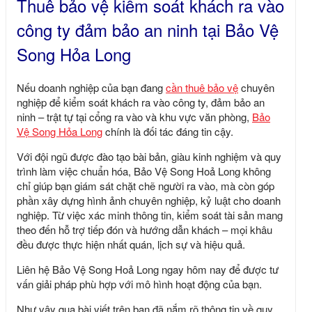
Thuê bảo vệ kiểm soát khách ra vào
công ty đảm bảo an ninh tại Bảo Vệ
Song Hỏa Long
Nếu doanh nghiệp của bạn đang
cần thuê bảo vệ
chuyên
nghiệp để kiểm soát khách ra vào công ty, đảm bảo an
ninh – trật tự tại cổng ra vào và khu vực văn phòng,
Bảo
Vệ Song Hỏa Long
chính là đối tác đáng tin cậy.
Với đội ngũ được đào tạo bài bản, giàu kinh nghiệm và quy
trình làm việc chuẩn hóa,
Bảo Vệ Song Hoả Long
không
chỉ giúp bạn giám sát chặt chẽ người ra vào, mà còn góp
phần xây dựng hình ảnh chuyên nghiệp, kỷ luật cho doanh
nghiệp. Từ việc xác minh thông tin, kiểm soát tài sản mang
theo đến hỗ trợ tiếp đón và hướng dẫn khách – mọi khâu
đều được thực hiện nhất quán, lịch sự và hiệu quả.
Liên hệ
Bảo Vệ Song Hoả Long
ngay hôm nay để được tư
vấn giải pháp phù hợp với mô hình hoạt động của bạn.
Như vậy qua bài viết trên bạn đã nắm rõ thông tin về
quy