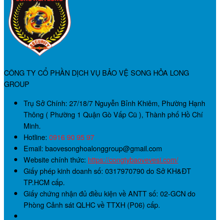
CÔNG TY CỔ PHẦN DỊCH VỤ BẢO VỆ SONG HỎA LONG
GROUP
Trụ Sở Chính:
27/18/7 Nguyễn Bỉnh Khiêm, Phường Hạnh
Thông ( Phường 1 Quận Gò Vấp Cũ ), Thành phố Hồ Chí
Minh.
Hotline:
0916 90 95 97
Email: baovesonghoalonggroup@gmail.com
Website chính thức:
https://congtybaovevesi.com/
Giấy phép kinh doanh số:
0317970790
do Sở KH&ĐT
TP.HCM cấp.
Giấy chứng nhận đủ điều kiện về ANTT số:
02-GCN
do
Phòng Cảnh sát QLHC về TTXH (P06) cấp.