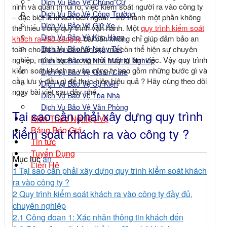
Dịch Vụ Bảo Vệ Chung Cư
ninh và quản trị rủi ro, việc kiểm soát người ra vào công ty
Dịch Vụ Bảo Vệ Công Trường
– đặc biệt là khách bên ngoài – trở thành một phần không
Dịch Vụ Bảo Vệ Giữ Xe
thể thiếu trong quy trình vận hành. Một
quy trình kiểm soát
Dịch Vụ Bảo Vệ Kho Hàng
khách ra vào công ty
bài bản không chỉ giúp đảm bảo an
Dịch Vụ Bảo Vệ Ngày Tết
toàn cho tài sản và nhân sự, mà còn thể hiện sự chuyên
nghiệp, minh bạch trong môi trường làm việc. Vậy quy trình
Dịch Vụ Bảo Vệ Nhà Máy Xí Nghiệp
kiểm soát khách ra vào công ty bao gồm những bước gì và
Dịch Vụ Bảo Vệ Quán Cafe
cần lưu ý điều gì để thực hiện hiệu quả ? Hãy cùng theo dõi
Dịch Vụ Bảo Vệ Sự Kiện
ngay bài viết sau đây nhé.
Dịch Vụ Bảo Vệ Tòa Nhà
Dịch Vụ Bảo Vệ Văn Phòng
Tại sao cần phải xây dựng quy trình
Kiến Thức Nghiệp Vụ
Bảng Báo Giá
kiểm soát khách ra vào công ty ?
Tin tức
Tuyển Dụng
Mục lục
ẩn
Liên Hệ
1
Tại sao cần phải xây dựng quy trình kiểm soát khách
ra vào công ty ?
2
Quy trình kiểm soát khách ra vào công ty đầy đủ,
chuyên nghiệp
2.1
Công đoạn 1: Xác nhận thông tin khách đến