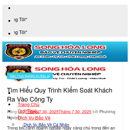
Bỏ
qua
"An 
nội
dung
"An 
Kiến Thức Nghiệp Vụ Bảo vệ
Tìm Hiểu Quy Trình Kiểm Soát Khách
Ra Vào Công Ty
Trang Chủ
Giới Thiệu
Đăng vào
Tháng 7 30, 2025
Tháng 7 30, 2025
bởi
Phương
Dịch Vụ Bảo Vệ
Nguyễn
Dịch Vụ Bảo Vệ Cá Nhân
Trong bối cảnh doanh nghiệp ngày càng chú trọng đến an