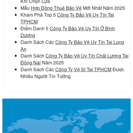
Khi Chọn Lựa
Mẫu
Hợp Đồng Thuê Bảo Vệ
Mới Nhất Năm 2025
Khám Phá Top 5
Công Ty Bảo Vệ Uy Tín Tại
TPHCM
Điểm Danh 5
Công Ty Bảo Vệ Uy Tín Ở Bình
Dương
Danh Sách Các
Công Ty Bảo Vệ Uy Tín Tại Long
An
Danh Sách
Công Ty Bảo Vệ Uy Tín Chất Lượng Tại
Đồng Nai
Năm 2025
Danh Sách Các
Công Ty Vệ Sĩ Tại TPHCM
Được
Nhiều Người Tin Tưởng