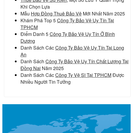
Khi Chọn Lựa
Mẫu
Hợp Đồng Thuê Bảo Vệ
Mới Nhất Năm 2025
Khám Phá Top 5
Công Ty Bảo Vệ Uy Tín Tại
TPHCM
Điểm Danh 5
Công Ty Bảo Vệ Uy Tín Ở Bình
Dương
Danh Sách Các
Công Ty Bảo Vệ Uy Tín Tại Long
An
Danh Sách
Công Ty Bảo Vệ Uy Tín Chất Lượng Tại
Đồng Nai
Năm 2025
Danh Sách Các
Công Ty Vệ Sĩ Tại TPHCM
Được
Nhiều Người Tin Tưởng