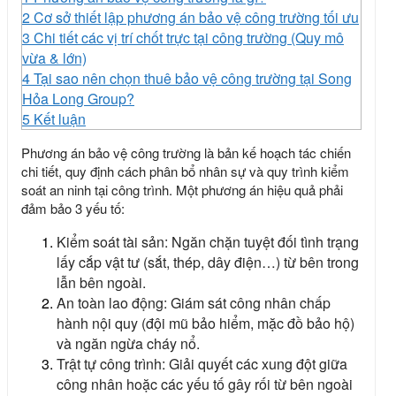
2
Cơ sở thiết lập phương án bảo vệ công trường tối ưu
3
Chi tiết các vị trí chốt trực tại công trường (Quy mô
vừa & lớn)
4
Tại sao nên chọn thuê bảo vệ công trường tại Song
Hỏa Long Group?
5
Kết luận
Phương án bảo vệ công trường
là bản kế hoạch tác chiến
chi tiết, quy định cách phân bổ nhân sự và quy trình kiểm
soát an ninh tại công trình. Một phương án hiệu quả phải
đảm bảo 3 yếu tố:
Kiểm soát tài sản: Ngăn chặn tuyệt đối tình trạng
lấy cắp vật tư (sắt, thép, dây điện…) từ bên trong
lẫn bên ngoài.
An toàn lao động: Giám sát công nhân chấp
hành nội quy (đội mũ bảo hiểm, mặc đồ bảo hộ)
và ngăn ngừa cháy nổ.
Trật tự công trình: Giải quyết các xung đột giữa
công nhân hoặc các yếu tố gây rối từ bên ngoài