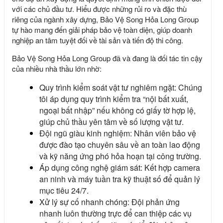
với các chủ đầu tư. Hiểu được những rủi ro và đặc thù
riêng của ngành xây dựng,
Bảo Vệ Song Hỏa Long Group
tự hào mang đến giải pháp bảo vệ toàn diện, giúp doanh
nghiệp an tâm tuyệt đối về tài sản và tiến độ thi công.
Bảo Vệ Song Hỏa Long Group
đã và đang là đối tác tin cậy
của nhiều nhà thầu lớn nhờ:
Quy trình kiểm soát vật tư nghiêm ngặt: Chúng
tôi áp dụng quy trình kiểm tra “nội bất xuất,
ngoại bất nhập” nếu không có giấy tờ hợp lệ,
giúp chủ thầu yên tâm về số lượng vật tư.
Đội ngũ giàu kinh nghiệm: Nhân viên bảo vệ
được đào tạo chuyên sâu về an toàn lao động
và kỹ năng ứng phó hỏa hoạn tại công trường.
Áp dụng công nghệ giám sát: Kết hợp camera
an ninh và máy tuần tra kỹ thuật số để quản lý
mục tiêu 24/7.
Xử lý sự cố nhanh chóng: Đội phản ứng
nhanh luôn thường trực để can thiệp các vụ