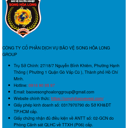
CÔNG TY CỔ PHẦN DỊCH VỤ BẢO VỆ SONG HỎA LONG
GROUP
Trụ Sở Chính:
27/18/7 Nguyễn Bỉnh Khiêm, Phường Hạnh
Thông ( Phường 1 Quận Gò Vấp Cũ ), Thành phố Hồ Chí
Minh.
Hotline:
0916 90 95 97
Email: baovesonghoalonggroup@gmail.com
Website chính thức:
https://congtybaovevesi.com/
Giấy phép kinh doanh số:
0317970790
do Sở KH&ĐT
TP.HCM cấp.
Giấy chứng nhận đủ điều kiện về ANTT số:
02-GCN
do
Phòng Cảnh sát QLHC về TTXH (P06) cấp.