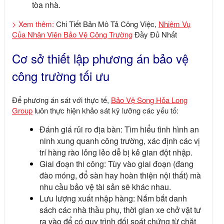
tòa nhà.
> Xem thêm:
Chi Tiết Bản Mô Tả Công Việc,
Nhiệm Vụ
Của Nhân Viên Bảo Vệ Công Trường
Đầy Đủ Nhất
Cơ sở thiết lập phương án bảo vệ
công trường tối ưu
Để phương án sát với thực tế,
Bảo Vệ Song Hỏa Long
Group
luôn thực hiện khảo sát kỹ lưỡng các yếu tố:
Đánh giá rủi ro địa bàn: Tìm hiểu tình hình an
ninh xung quanh công trường, xác định các vị
trí hàng rào lỏng lẻo dễ bị kẻ gian đột nhập.
Giai đoạn thi công: Tùy vào giai đoạn (đang
đào móng, đổ sàn hay hoàn thiện nội thất) mà
nhu cầu bảo vệ tài sản sẽ khác nhau.
Lưu lượng xuất nhập hàng: Nắm bắt danh
sách các nhà thầu phụ, thời gian xe chở vật tư
ra vào để có quy trình đối soát chứng từ chặt