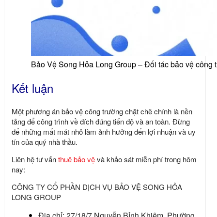
Bảo Vệ Song Hỏa Long Group – Đối tác bảo vệ công tr
Kết luận
Một
phương án bảo vệ công trường
chặt chẽ chính là nền
tảng để công trình về đích đúng tiến độ và an toàn. Đừng
để những mất mát nhỏ làm ảnh hưởng đến lợi nhuận và uy
tín của quý nhà thầu.
Liên hệ tư vấn
thuê bảo vệ
và khảo sát miễn phí trong hôm
nay:
CÔNG TY CỔ PHẦN DỊCH VỤ BẢO VỆ SONG HỎA
LONG GROUP
Địa chỉ: 27/18/7 Nguyễn Bỉnh Khiêm, Phường