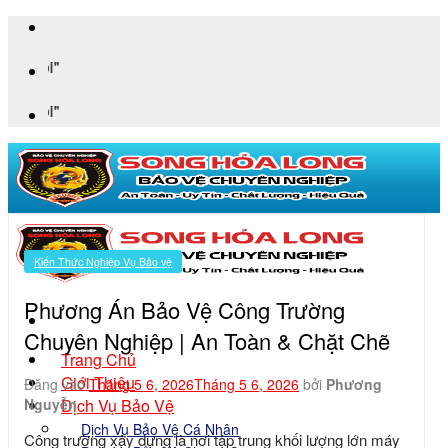
Bỏ
qua
"An Toà
nội
dung
"An Toà
Kiến Thức Nghiệp Vụ Bảo vệ
Phương Án Bảo Vệ Công Trường
Chuyên Nghiệp | An Toàn & Chặt Chẽ
Trang Chủ
Giới Thiệu
Đăng vào
Tháng 5 6, 2026
Tháng 5 6, 2026
bởi
Phương
Dịch Vụ Bảo Vệ
Nguyễn
Dịch Vụ Bảo Vệ Cá Nhân
Công trường xây dựng là nơi tập trung khối lượng lớn máy