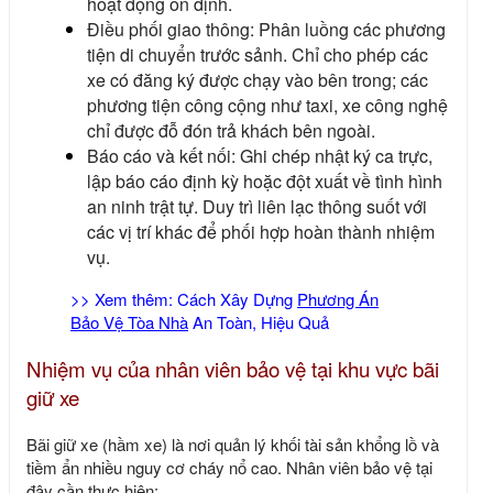
hoạt động ổn định.
Điều phối giao thông: Phân luồng các phương
tiện di chuyển trước sảnh. Chỉ cho phép các
xe có đăng ký được chạy vào bên trong; các
phương tiện công cộng như taxi, xe công nghệ
chỉ được đỗ đón trả khách bên ngoài.
Báo cáo và kết nối: Ghi chép nhật ký ca trực,
lập báo cáo định kỳ hoặc đột xuất về tình hình
an ninh trật tự. Duy trì liên lạc thông suốt với
các vị trí khác để phối hợp hoàn thành nhiệm
vụ.
>> Xem thêm: Cách Xây Dựng
Phương Án
Bảo Vệ Tòa Nhà
An Toàn, Hiệu Quả
Nhiệm vụ của nhân viên bảo vệ tại khu vực bãi
giữ xe
Bãi giữ xe (hầm xe) là nơi quản lý khối tài sản khổng lồ và
tiềm ẩn nhiều nguy cơ cháy nổ cao. Nhân viên bảo vệ tại
đây cần thực hiện: