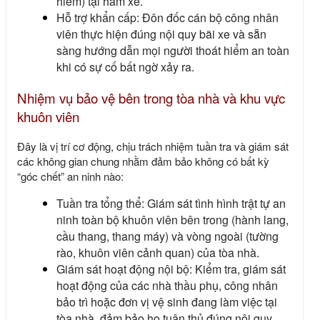
hiểm) tại hầm xe.
Hỗ trợ khẩn cấp: Đôn đốc cán bộ công nhân
viên thực hiện đúng nội quy bãi xe và sẵn
sàng hướng dẫn mọi người thoát hiểm an toàn
khi có sự cố bất ngờ xảy ra.
Nhiệm vụ bảo vệ bên trong tòa nhà và khu vực
khuôn viên
Đây là vị trí cơ động, chịu trách nhiệm tuần tra và giám sát
các không gian chung nhằm đảm bảo không có bất kỳ
“góc chết” an ninh nào:
Tuần tra tổng thể: Giám sát tình hình trật tự an
ninh toàn bộ khuôn viên bên trong (hành lang,
cầu thang, thang máy) và vòng ngoài (tường
rào, khuôn viên cảnh quan) của tòa nhà.
Giám sát hoạt động nội bộ: Kiểm tra, giám sát
hoạt động của các nhà thầu phụ, công nhân
bảo trì hoặc đơn vị vệ sinh đang làm việc tại
tòa nhà, đảm bảo họ tuân thủ đúng nội quy.