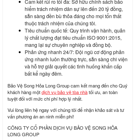
Cam kết rủi ro tối đa: Sở hữu chính sách bảo
hiểm trách nhiệm dân sự lên đến 20 tỷ đồng,
sẵn sàng đền bù thỏa đáng cho mọi tổn thất
thuộc trách nhiệm của chúng tôi.
Tiêu chuẩn quốc tế: Quy trình vận hành, quản
lý chất lượng đạt tiêu chuẩn ISO 9001:2015,
mang lại sự chuyên nghiệp và đồng bộ.
Phản ứng nhanh 24/7: Đội ngũ cơ động phản
ứng nhanh luôn thường trực, sẵn sàng chi viện
và hỗ trợ giải quyết các tình huống khẩn cấp
bất kể ngày đêm.
Bảo Vệ Song Hỏa Long Group
cam kết mang đến cho Quý
khách hàng một
dịch vụ bảo vệ tòa nhà
tối ưu, an toàn
tuyệt đối với mức chi phí hợp lý nhất.
Vui lòng liên hệ ngay với chúng tôi để nhận khảo sát và tư
vấn phương án an ninh miễn phí!
CÔNG TY CỔ PHẦN DỊCH VỤ BẢO VỆ SONG HỎA
LONG GROUP