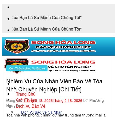
Bỏ
qua
Bạn Là Sứ Mệnh Của Chúng Tôi"
nội
dung
Bạn Là Sứ Mệnh Của Chúng Tôi"
Kiến Thức Nghiệp Vụ Bảo vệ
Nhiệm Vụ Của Nhân Viên Bảo Vệ Tòa
Nhà Chuyên Nghiệp [Chi Tiết]
Trang Chủ
Giới Thiệu
Đăng vào
Tháng 5 18, 2026
Tháng 5 18, 2026
bởi
Phương
Dịch Vụ Bảo Vệ
Nguyễn
Dịch Vụ Bảo Vệ Cá Nhân
Tòa nhà văn phòng, chung cư hay trung tâm thương mại là