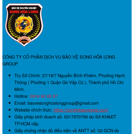
CÔNG TY CỔ PHẦN DỊCH VỤ BẢO VỆ SONG HỎA LONG
GROUP
Trụ Sở Chính:
27/18/7 Nguyễn Bỉnh Khiêm, Phường Hạnh
Thông ( Phường 1 Quận Gò Vấp Cũ ), Thành phố Hồ Chí
Minh.
Hotline:
0916 90 95 97
Email: baovesonghoalonggroup@gmail.com
Website chính thức:
https://congtybaovevesi.com/
Giấy phép kinh doanh số:
0317970790
do Sở KH&ĐT
TP.HCM cấp.
Giấy chứng nhận đủ điều kiện về ANTT số:
02-GCN
do