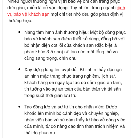
Nhiều người thường nghĩ vị trí bảo vệ chỉ cần trang phục
đơn giản, miễn là dễ vận động. Tuy nhiên, trong ngành
dịch
vụ bảo vệ khách sạn
mọi chi tiết nhỏ đều góp phần định vị
thương hiệu.
Nâng tầm hình ảnh thương hiệu: Một bộ
đồng phục
bảo vệ khách sạn
được thiết kế riêng, đồng bộ với
bộ nhận diện cốt lõi của khách sạn (đặc biệt là
phân khúc 3-5 sao) sẽ tạo nên một tổng thể vô
cùng sang trọng, chỉn chu.
Xây dựng lòng tin tuyệt đối: Khi nhìn thấy đội ngũ
an ninh mặc trang phục trang nghiêm, lịch sự,
khách hàng sẽ ngay lập tức có cảm giác an tâm,
tin tưởng vào sự an toàn của bản thân và tài sản
trong suốt thời gian lưu trú.
Tạo động lực và sự tự tin cho nhân viên: Được
khoác lên mình bộ cánh đẹp và chuyên nghiệp,
nhân viên bảo vệ sẽ cảm thấy tự hào về công việc
của mình, từ đó nâng cao tinh thần trách nhiệm và
thái độ phục vụ.