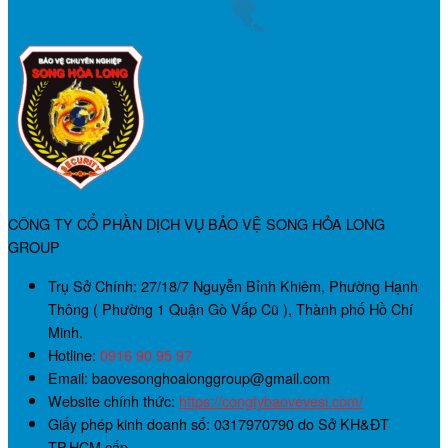
CÔNG TY CỔ PHẦN DỊCH VỤ BẢO VỆ SONG HỎA LONG
GROUP
Trụ Sở Chính:
27/18/7 Nguyễn Bỉnh Khiêm, Phường Hạnh
Thông ( Phường 1 Quận Gò Vấp Cũ ), Thành phố Hồ Chí
Minh.
Hotline:
0916 90 95 97
Email: baovesonghoalonggroup@gmail.com
Website chính thức:
https://congtybaovevesi.com/
Giấy phép kinh doanh số:
0317970790
do Sở KH&ĐT
TP.HCM cấp.