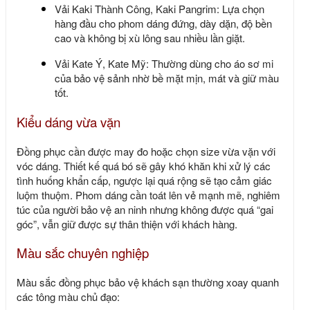
Vải Kaki Thành Công, Kaki Pangrim: Lựa chọn
hàng đầu cho phom dáng đứng, dày dặn, độ bền
cao và không bị xù lông sau nhiều lần giặt.
Vải Kate Ý, Kate Mỹ: Thường dùng cho áo sơ mi
của bảo vệ sảnh nhờ bề mặt mịn, mát và giữ màu
tốt.
Kiểu dáng vừa vặn
Đồng phục cần được may đo hoặc chọn size vừa vặn với
vóc dáng. Thiết kế quá bó sẽ gây khó khăn khi xử lý các
tình huống khẩn cấp, ngược lại quá rộng sẽ tạo cảm giác
luộm thuộm. Phom dáng cần toát lên vẻ mạnh mẽ, nghiêm
túc của người bảo vệ an ninh nhưng không được quá “gai
góc”, vẫn giữ được sự thân thiện với khách hàng.
Màu sắc chuyên nghiệp
Màu sắc
đồng phục bảo vệ khách sạn
thường xoay quanh
các tông màu chủ đạo: