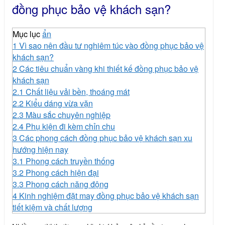
đồng phục bảo vệ khách sạn?
Mục lục
ẩn
1
Vì sao nên đầu tư nghiêm túc vào đồng phục bảo vệ
khách sạn?
2
Các tiêu chuẩn vàng khi thiết kế đồng phục bảo vệ
khách sạn
2.1
Chất liệu vải bền, thoáng mát
2.2
Kiểu dáng vừa vặn
2.3
Màu sắc chuyên nghiệp
2.4
Phụ kiện đi kèm chỉn chu
3
Các phong cách đồng phục bảo vệ khách sạn xu
hướng hiện nay
3.1
Phong cách truyền thống
3.2
Phong cách hiện đại
3.3
Phong cách năng động
4
Kinh nghiệm đặt may đồng phục bảo vệ khách sạn
tiết kiệm và chất lượng