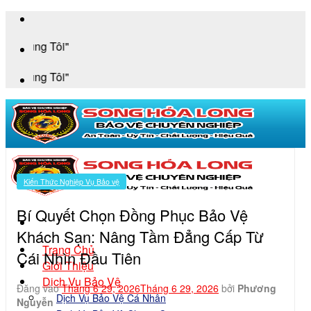
Bỏ
qua
"An 
nội
dung
"An 
Kiến Thức Nghiệp Vụ Bảo vệ
Bí Quyết Chọn Đồng Phục Bảo Vệ
Khách Sạn: Nâng Tầm Đẳng Cấp Từ
Trang Chủ
Cái Nhìn Đầu Tiên
Giới Thiệu
Dịch Vụ Bảo Vệ
Đăng vào
Tháng 6 29, 2026
Tháng 6 29, 2026
bởi
Phương
Dịch Vụ Bảo Vệ Cá Nhân
Nguyễn