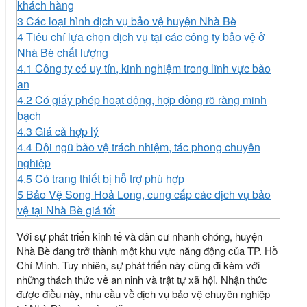
khách hàng
3
Các loại hình dịch vụ bảo vệ huyện Nhà Bè
4
Tiêu chí lựa chọn dịch vụ tại các công ty bảo vệ ở
Nhà Bè chất lượng
4.1
Công ty có uy tín, kinh nghiệm trong lĩnh vực bảo
an
4.2
Có giấy phép hoạt động, hợp đồng rõ ràng minh
bạch
4.3
Giá cả hợp lý
4.4
Đội ngũ bảo vệ trách nhiệm, tác phong chuyên
nghiệp
4.5
Có trang thiết bị hỗ trợ phù hợp
5
Bảo Vệ Song Hoả Long, cung cấp các dịch vụ bảo
vệ tại Nhà Bè giá tốt
Với sự phát triển kinh tế và dân cư nhanh chóng, huyện
Nhà Bè đang trở thành một khu vực năng động của TP. Hồ
Chí Minh. Tuy nhiên, sự phát triển này cũng đi kèm với
những thách thức về an ninh và trật tự xã hội. Nhận thức
được điều này, nhu cầu về dịch vụ bảo vệ chuyên nghiệp