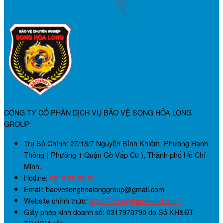
CÔNG TY CỔ PHẦN DỊCH VỤ BẢO VỆ SONG HỎA LONG
GROUP
Trụ Sở Chính:
27/18/7 Nguyễn Bỉnh Khiêm, Phường Hạnh
Thông ( Phường 1 Quận Gò Vấp Cũ ), Thành phố Hồ Chí
Minh.
Hotline:
0916 90 95 97
Email: baovesonghoalonggroup@gmail.com
Website chính thức:
https://congtybaovevesi.com/
Giấy phép kinh doanh số:
0317970790
do Sở KH&ĐT