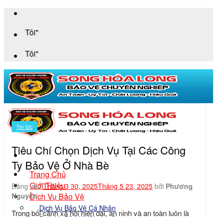
Bỏ
qua
"An To
nội
dung
"An To
Tin tức
Tiêu Chí Chọn Dịch Vụ Tại Các Công
Ty Bảo Vệ Ở Nhà Bè
Trang Chủ
Giới Thiệu
Đăng vào
Tháng 3 30, 2025
Tháng 5 23, 2025
bởi
Phương
Dịch Vụ Bảo Vệ
Nguyễn
Dịch Vụ Bảo Vệ Cá Nhân
Trong bối cảnh xã hội hiện đại, an ninh và an toàn luôn là