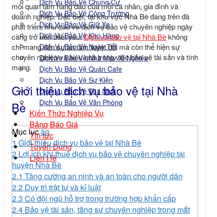
Dịch Vụ Bảo Vệ Chung Cư
mối quan tâm hàng đầu của mỗi cá nhân, gia đình và
Dịch Vụ Bảo Vệ Công Trường
doanh nghiệp. Đặc biệt, tại khu vực Nhà Bè đang trên đà
Dịch Vụ Bảo Vệ Giữ Xe
phát triển, nhu cầu về dịch vụ bảo vệ chuyên nghiệp ngày
Dịch Vụ Bảo Vệ Kho Hàng
càng trở nên thiết yếu.
Dịch vụ bảo vệ tại Nhà Bè
không
Dịch Vụ Bảo Vệ Ngày Tết
chỉ mang đến sự an tâm tuyệt đối mà còn thể hiện sự
chuyên nghiệp và hiệu quả trong việc bảo vệ tài sản và tính
Dịch Vụ Bảo Vệ Nhà Máy Xí Nghiệp
mạng.
Dịch Vụ Bảo Vệ Quán Cafe
Dịch Vụ Bảo Vệ Sự Kiện
Giới thiệu dịch vụ bảo vệ tại Nhà
Dịch Vụ Bảo Vệ Tòa Nhà
Dịch Vụ Bảo Vệ Văn Phòng
Bè
Kiến Thức Nghiệp Vụ
Bảng Báo Giá
Mục lục
ẩn
Tin tức
1
Giới thiệu dịch vụ bảo vệ tại Nhà Bè
Tuyển Dụng
2
Lợi ích khi thuê dịch vụ bảo vệ chuyên nghiệp tại
Liên Hệ
huyện Nhà Bè
2.1
Tăng cường an ninh và an toàn cho người dân
2.2
Duy trì trật tự và kỉ luật
2.3
Có đội ngũ hỗ trợ trong trường hợp khẩn cấp
2.4
Bảo vệ tài sản, tăng sự chuyên nghiệp trong mắt