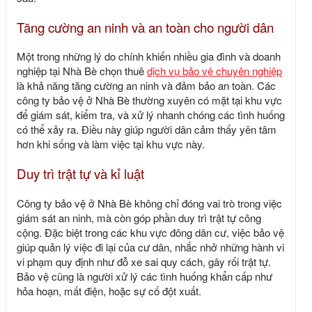
Tăng cường an ninh và an toàn cho người dân
Một trong những lý do chính khiến nhiều gia đình và doanh
nghiệp tại Nhà Bè chọn thuê
dịch vụ bảo vệ chuyên nghiệp
là khả năng tăng cường an ninh và đảm bảo an toàn. Các
công ty bảo vệ ở Nhà Bè thường xuyên có mặt tại khu vực
để giám sát, kiểm tra, và xử lý nhanh chóng các tình huống
có thể xảy ra. Điều này giúp người dân cảm thấy yên tâm
hơn khi sống và làm việc tại khu vực này.
Duy trì trật tự và kỉ luật
Công ty bảo vệ ở Nhà Bè không chỉ đóng vai trò trong việc
giám sát an ninh, mà còn góp phần duy trì trật tự công
cộng. Đặc biệt trong các khu vực đông dân cư, việc bảo vệ
giúp quản lý việc đi lại của cư dân, nhắc nhở những hành vi
vi phạm quy định như đỗ xe sai quy cách, gây rối trật tự.
Bảo vệ cũng là người xử lý các tình huống khẩn cấp như
hỏa hoạn, mất điện, hoặc sự cố đột xuất.