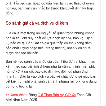
phản hồi tiêu cực hoặc có dấu hiệu làm việc thiếu chuyên
nghiệp, bạn nên cân nhắc kỹ trước khi quyết định ký hợp
đồng.
So sánh giá cả và dịch vụ đi kèm
Giá cả là một trong những yếu tố quan trọng nhưng không
nên là tiêu chí duy nhất để lựa chọn dịch vụ bảo vệ. Dịch
vụ bảo vệ tại Bến Cát có giá quá thấp có thể không đảm
bảo chất lượng hoặc thiếu trang thiết bị, nhân viên chưa
được đào tạo bài bản.
Bạn nên so sánh các mức giá của nhiều đơn vị khác nhau
kèm theo các tiện ích đi kèm như tư vấn an ninh miễn phí,
hỗ trợ xử lý sự cố, báo cáo định kỳ, đội ngũ phản ứng
nhanh… Đầu tư vào dịch vụ bảo vệ chất lượng sẽ giúp bạn
tiết kiệm chi phí phát sinh và tránh những rủi ro không đáng
có trong tương lai.
>> Xem thêm:
Bảng
Giá Thuê Bảo Vệ Giữ Xe
Theo Giờ
Mới Nhất Năm 2025