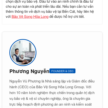
chọn dịch vụ bảo vệ. Đầu tư vào an ninh chính là đầu tư
cho sự an toàn và phát triển lâu dài. Nếu bạn cần tư vấn
thêm thông tin về
dịch vụ bảo vệ tại Bến Cát,
hãy liên hệ
với
Bảo Vệ Song Hỏa Long
để được hỗ trợ chi tiết.
Phương Nguyễn
FOUNDER & CEO
Nguyễn Vũ Phương là Nhà sáng lập và Giám đốc điều
hành (CEO) của Bảo Vệ Song Hỏa Long Group. Với
hơn 10 năm kinh nghiệm thực chiến trong quản trị dịch
vụ bảo vệ & vệ sĩ chuyên nghiệp, ông là chuyên gia
trực tiếp hoạch định phương án an ninh và kiểm soát