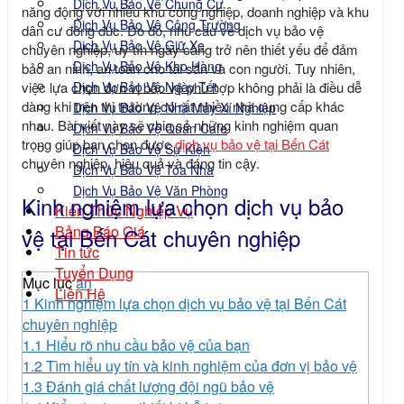
Dịch Vụ Bảo Vệ Chung Cư
năng động với nhiều khu công nghiệp, doanh nghiệp và khu
Dịch Vụ Bảo Vệ Công Trường
dân cư đông đúc. Do đó, nhu cầu về dịch vụ bảo vệ
Dịch Vụ Bảo Vệ Giữ Xe
chuyên nghiệp, uy tín ngày càng trở nên thiết yếu để đảm
Dịch Vụ Bảo Vệ Kho Hàng
bảo an ninh, an toàn cho tài sản và con người. Tuy nhiên,
Dịch Vụ Bảo Vệ Ngày Tết
việc lựa chọn đơn vị bảo vệ phù hợp không phải là điều dễ
dàng khi trên thị trường có rất nhiều nhà cung cấp khác
Dịch Vụ Bảo Vệ Nhà Máy Xí Nghiệp
nhau. Bài viết này sẽ chia sẻ những kinh nghiệm quan
Dịch Vụ Bảo Vệ Quán Cafe
trọng giúp bạn chọn được
dịch vụ bảo vệ tại Bến Cát
Dịch Vụ Bảo Vệ Sự Kiện
chuyên nghiệp, hiệu quả và đáng tin cậy.
Dịch Vụ Bảo Vệ Tòa Nhà
Dịch Vụ Bảo Vệ Văn Phòng
Kinh nghiệm lựa chọn dịch vụ bảo
Kiến Thức Nghiệp Vụ
Bảng Báo Giá
vệ tại Bến Cát chuyên nghiệp
Tin tức
Tuyển Dụng
Mục lục
ẩn
Liên Hệ
1
Kinh nghiệm lựa chọn dịch vụ bảo vệ tại Bến Cát
chuyên nghiệp
1.1
Hiểu rõ nhu cầu bảo vệ của bạn
1.2
Tìm hiểu uy tín và kinh nghiệm của đơn vị bảo vệ
1.3
Đánh giá chất lượng đội ngũ bảo vệ