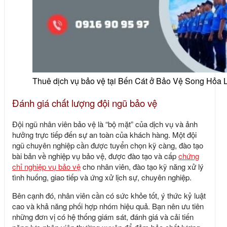
Thuê dịch vụ bảo vệ tại Bến Cát ở Bảo Vệ Song Hỏa 
Đánh giá chất lượng đội ngũ bảo vệ
Đội ngũ nhân viên bảo vệ là “bộ mặt” của dịch vụ và ảnh
hưởng trực tiếp đến sự an toàn của khách hàng. Một đội
ngũ chuyên nghiệp cần được tuyển chọn kỹ càng, đào tạo
bài bản về nghiệp vụ bảo vệ, được đào tạo và cấp
chứng
chỉ nghiệp vụ bảo vệ
cho nhân viên, đào tạo kỹ năng xử lý
tình huống, giao tiếp và ứng xử lịch sự, chuyên nghiệp.
Bên cạnh đó, nhân viên cần có sức khỏe tốt, ý thức kỷ luật
cao và khả năng phối hợp nhóm hiệu quả. Bạn nên ưu tiên
những đơn vị có hệ thống giám sát, đánh giá và cải tiến