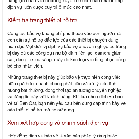
năng lực nhân viên thường xuyên để đảm bảo chất lượng
dịch vụ luôn được duy trì ở mức cao nhất.
Kiểm tra trang thiết bị hỗ trợ
Công tác bảo vệ không chỉ phụ thuộc vào con người mà
còn cần sự hỗ trợ đắc lực của các thiết bị chuyên dụng
hiện đại. Một đơn vị dịch vụ bảo vệ chuyên nghiệp sẽ trang
bị đầy đủ các công cụ như bộ đàm liên lạc, camera giám
sát, đèn pin siêu sáng, máy dò kim loại và đồng phục đồng
bộ cho nhân viên.
Những trang thiết bị này giúp bảo vệ thực hiện công việc
hiệu quả hơn, nhanh chóng phát hiện và xử lý các tình
huống bất thường, đồng thời tạo ấn tượng chuyên nghiệp
và đáng tin cậy với khách hàng. Khi lựa chọn dịch vụ bảo
vệ tại Bến Cát, bạn nên yêu cầu bên cung cấp trình bày về
các thiết bị hỗ trợ mà họ sử dụng.
Xem xét hợp đồng và chính sách dịch vụ
Hợp đồng dịch vụ bảo vệ là văn bản pháp lý ràng buộc