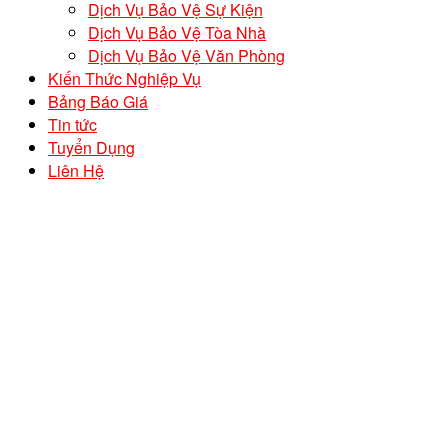
Dịch Vụ Bảo Vệ Sự Kiện
Dịch Vụ Bảo Vệ Tòa Nhà
Dịch Vụ Bảo Vệ Văn Phòng
Kiến Thức Nghiệp Vụ
Bảng Báo Giá
Tin tức
Tuyển Dụng
Liên Hệ