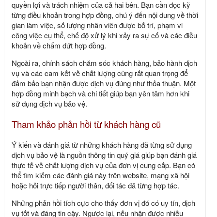
quyền lợi và trách nhiệm của cả hai bên. Bạn cần đọc kỹ
từng điều khoản trong hợp đồng, chú ý đến nội dung về thời
gian làm việc, số lượng nhân viên được bố trí, phạm vi
công việc cụ thể, chế độ xử lý khi xảy ra sự cố và các điều
khoản về chấm dứt hợp đồng.
Ngoài ra, chính sách chăm sóc khách hàng, bảo hành dịch
vụ và các cam kết về chất lượng cũng rất quan trọng để
đảm bảo bạn nhận được dịch vụ đúng như thỏa thuận. Một
hợp đồng minh bạch và chi tiết giúp bạn yên tâm hơn khi
sử dụng dịch vụ bảo vệ.
Tham khảo phản hồi từ khách hàng cũ
Ý kiến và đánh giá từ những khách hàng đã từng sử dụng
dịch vụ bảo vệ là nguồn thông tin quý giá giúp bạn đánh giá
thực tế về chất lượng dịch vụ của đơn vị cung cấp. Bạn có
thể tìm kiếm các đánh giá này trên website, mạng xã hội
hoặc hỏi trực tiếp người thân, đối tác đã từng hợp tác.
Những phản hồi tích cực cho thấy đơn vị đó có uy tín, dịch
vụ tốt và đáng tin cậy. Ngược lại, nếu nhận được nhiều