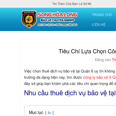
Bỏ
"An Toàn Của Bạn Là Sứ Mệnh Của Chúng Tôi"
qua
TRANG CHỦ
nội
dung
LIÊN HỆ
Tiêu Chí Lựa Chọn Cô
Đăng vào
Th
Việc chọn thuê dịch vụ bảo vệ tại Quận 6 uy tín không
trường đa dạng hiện nay, tìm được
công ty bảo vệ ở Q
đây sẽ giúp bạn khám phá các tiêu chí quan trọng để 
Nhu cầu thuê dịch vụ bảo vệ t
Mục lục
ẩn