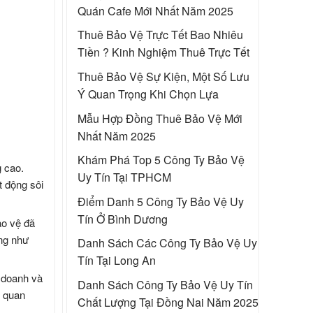
Quán Cafe
Mới Nhất Năm 2025
Thuê Bảo Vệ Trực Tết
Bao Nhiêu
Tiền ? Kinh Nghiệm Thuê Trực Tết
Thuê Bảo Vệ Sự Kiện
, Một Số Lưu
Ý Quan Trọng Khi Chọn Lựa
Mẫu
Hợp Đồng Thuê Bảo Vệ
Mới
Nhất Năm 2025
Khám Phá Top 5
Công Ty Bảo Vệ
 cao.
Uy Tín Tại TPHCM
t động sôi
Điểm Danh 5
Công Ty Bảo Vệ Uy
Tín Ở Bình Dương
ảo vệ đã
ng như
Danh Sách Các
Công Ty Bảo Vệ Uy
Tín Tại Long An
h doanh và
Danh Sách
Công Ty Bảo Vệ Uy Tín
ố quan
Chất Lượng Tại Đồng Nai
Năm 2025