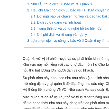
1
Nhu cầu thuê dịch vụ bảo vệ tại Quận 6
2
Tiêu chí lựa chọn dịch vụ bảo vệ TPHCM chuyên 
2.1
Đội ngũ bảo vệ chuyên nghiệp và đào tạo bài 
2.2
Dịch vụ đa dạng và linh hoạt
2.3
Trang thiết bị và công nghệ hỗ trợ hiện đại
2.4
Chi phí dịch vụ rõ ràng và hợp lý
3
Lựa chọn dịch vụ công ty bảo vệ ở Quận 6 uy tín, 
Quận 6, với vị trí chiến lược và sự phát triển kinh t
Khu vực này nổi tiếng với các chợ đầu mối như Chợ Lớ
nổi, thu hút lượng lớn người dân và du khách.
Sự phát triển này kéo theo nhu cầu bảo vệ an ninh cho
mở rộng dịch vụ tại quận 6 để đáp ứng nhu cầu này.
Hệ thống tiêm chủng VNVC, Nhà sách Fahasa quận 6, t
Mặc dù chưa có số liệu cụ thể về tỷ lệ tăng trưởng nh
dân cư cho thấy nhu cầu này đang trên đà phát triển m
trọng để đảm bảo an ninh và an toàn cho các hoạt động