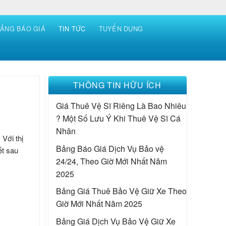
ẢNG BÁO GIÁ
TIN TỨC
TUYỂN DỤNG
THÔNG TIN HỮU ÍCH
Giá Thuê Vệ Sĩ Riêng
Là Bao Nhiêu
? Một Số Lưu Ý Khi Thuê Vệ Sĩ Cá
Nhân
Với thị
Bảng
Báo Giá Dịch Vụ Bảo vệ
ết sau
24/24, Theo Giờ Mới Nhất Năm
2025
Bảng Giá
Thuê Bảo Vệ Giữ Xe Theo
Giờ
Mới Nhất Năm 2025
Bảng Giá Dịch Vụ
Bảo Vệ Giữ Xe