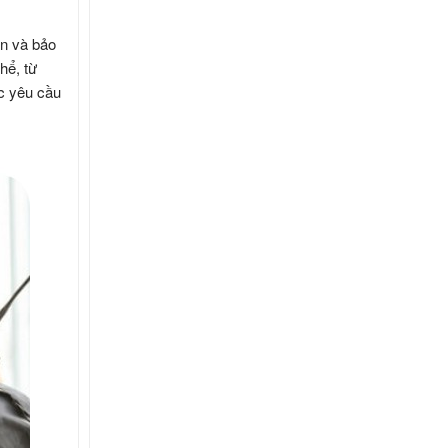
ản và bảo
hể, từ
c yêu cầu