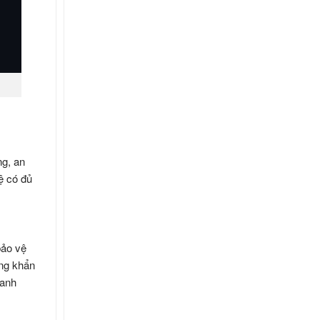
ng, an
ệ có đủ
bảo vệ
ống khẩn
hanh