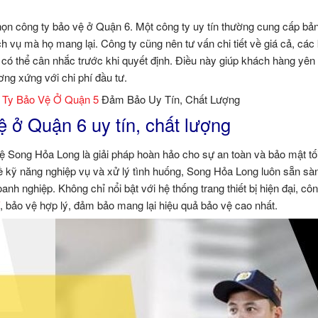
chọn công ty bảo vệ ở Quận 6. Một công ty uy tín thường cung cấp bản
ch vụ mà họ mang lại. Công ty cũng nên tư vấn chi tiết về giá cả, các
có thể cân nhắc trước khi quyết định. Điều này giúp khách hàng yên
ng xứng với chi phí đầu tư.
 Ty Bảo Vệ Ở Quận 5
Đảm Bảo Uy Tín, Chất Lượng
ệ ở Quận 6 uy tín, chất lượng
ệ Song Hỏa Long là giải pháp hoàn hảo cho sự an toàn và bảo mật tối
ề kỹ năng nghiệp vụ và xử lý tình huống, Song Hỏa Long luôn sẵn sà
h nghiệp. Không chỉ nổi bật với hệ thống trang thiết bị hiện đại, côn
, bảo vệ hợp lý, đảm bảo mang lại hiệu quả bảo vệ cao nhất.