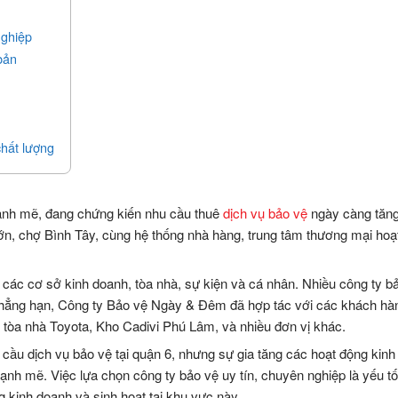
nghiệp
bản
chất lượng
ế mạnh mẽ, đang chứng kiến nhu cầu thuê
dịch vụ bảo vệ
ngày càng tăng
n, chợ Bình Tây, cùng hệ thống nhà hàng, trung tâm thương mại hoạ
 các cơ sở kinh doanh, tòa nhà, sự kiện và cá nhân. Nhiều công ty b
 Chẳng hạn, Công ty Bảo vệ Ngày & Đêm đã hợp tác với các khách hà
òa nhà Toyota, Kho Cadivi Phú Lâm, và nhiều đơn vị khác.
u cầu dịch vụ bảo vệ tại quận 6, nhưng sự gia tăng các hoạt động kin
ạnh mẽ. Việc lựa chọn công ty bảo vệ uy tín, chuyên nghiệp là yếu t
 kinh doanh và sinh hoạt tại khu vực này.