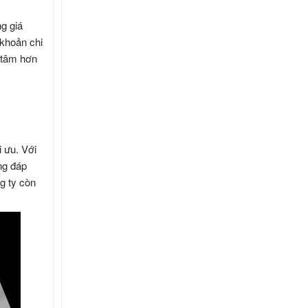
g giá
 khoản chi
 tâm hơn
 ưu. Với
ng đáp
g ty còn