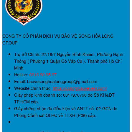
CÔNG TY CỔ PHẦN DỊCH VỤ BẢO VỆ SONG HỎA LONG
GROUP
Trụ Sở Chính:
27/18/7 Nguyễn Bỉnh Khiêm, Phường Hạnh
Thông ( Phường 1 Quận Gò Vấp Cũ ), Thành phố Hồ Chí
Minh.
Hotline:
0916 90 95 97
Email: baovesonghoalonggroup@gmail.com
Website chính thức:
https://congtybaovevesi.com/
Giấy phép kinh doanh số:
0317970790
do Sở KH&ĐT
TP.HCM cấp.
Giấy chứng nhận đủ điều kiện về ANTT số:
02-GCN
do
Phòng Cảnh sát QLHC về TTXH (P06) cấp.