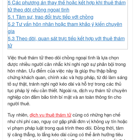
5
Các phương án thay thế hoặc kết hợp khi thuê thám
tử theo dõi chồng ngoại tình
5.1
Tâm sự, trao đổi trực tiếp với chồng
5.2
Tư vấn hôn nhân hoặc tham khảo ý kiến chuyên
gia
5.3
Theo dõi, quan sát trực tiếp kết hợp với thuê thám
tử
Việc thuê thám tử theo dõi chồng ngoại tình là lựa chọn
được nhiều người cân nhắc khi nghi ngờ sự phản bội trong
hôn nhân. Ưu điểm của việc này là giúp thu thập bằng
chứng khách quan, chính xác và hợp pháp, từ đó làm sáng
tỏ sự thật, tránh nghi ngờ kéo dài và hỗ trợ trong các thủ
tục pháp lý nếu cần thiết. Ngoài ra, dịch vụ thám tử chuyên
nghiệp còn đảm bảo tính bí mật và an toàn thông tin cho
người thuê.
Tuy nhiên,
dịch vụ thuê thám tử
cũng có những hạn chế
như chi phí cao, nguy cơ gặp phải đơn vị không uy tín hoặc
vi phạm pháp luật trong quá trình theo dõi. Đồng thời, tâm
lý căng thẳng, lo lắng kéo dài cũng có thể ảnh hưởng tiêu