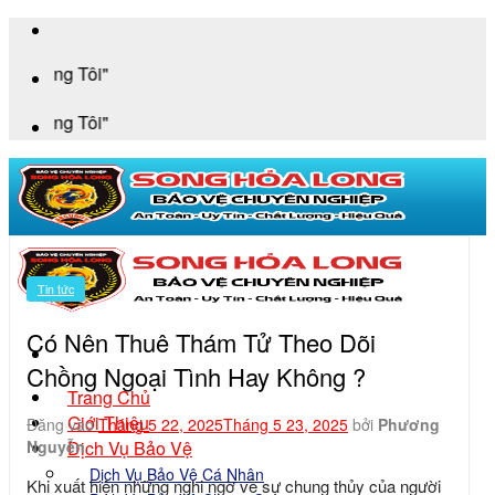
Bỏ
qua
"An
nội
dung
"An
Tin tức
Có Nên Thuê Thám Tử Theo Dõi
Chồng Ngoại Tình Hay Không ?
Trang Chủ
Giới Thiệu
Đăng vào
Tháng 5 22, 2025
Tháng 5 23, 2025
bởi
Phương
Dịch Vụ Bảo Vệ
Nguyễn
Dịch Vụ Bảo Vệ Cá Nhân
Khi xuất hiện những nghi ngờ về sự chung thủy của người