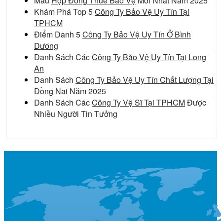
Mẫu
Hợp Đồng Thuê Bảo Vệ
Mới Nhất Năm 2025
Khám Phá Top 5
Công Ty Bảo Vệ Uy Tín Tại
TPHCM
Điểm Danh 5
Công Ty Bảo Vệ Uy Tín Ở Bình
Dương
Danh Sách Các
Công Ty Bảo Vệ Uy Tín Tại Long
An
Danh Sách
Công Ty Bảo Vệ Uy Tín Chất Lượng Tại
Đồng Nai
Năm 2025
Danh Sách Các
Công Ty Vệ Sĩ Tại TPHCM
Được
Nhiều Người Tin Tưởng