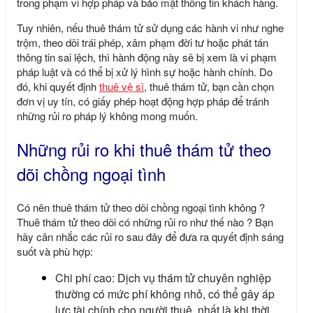
trong phạm vi hợp pháp và bảo mật thông tin khách hàng.
Tuy nhiên, nếu thuê thám tử sử dụng các hành vi như nghe
trộm, theo dõi trái phép, xâm phạm đời tư hoặc phát tán
thông tin sai lệch, thì hành động này sẽ bị xem là vi phạm
pháp luật và có thể bị xử lý hình sự hoặc hành chính. Do
đó, khi quyết định
thuê vệ sĩ
, thuê thám tử, bạn cần chọn
đơn vị uy tín, có giấy phép hoạt động hợp pháp để tránh
những rủi ro pháp lý không mong muốn.
Những rủi ro khi thuê thám tử theo
dõi chồng ngoại tình
Có nên thuê thám tử theo dõi chồng ngoại tình không ?
Thuê thám tử theo dõi có những rủi ro như thế nào ? Bạn
hãy cân nhắc các rủi ro sau đây để đưa ra quyết định sáng
suốt và phù hợp:
Chi phí cao: Dịch vụ thám tử chuyên nghiệp
thường có mức phí không nhỏ, có thể gây áp
lực tài chính cho người thuê, nhất là khi thời