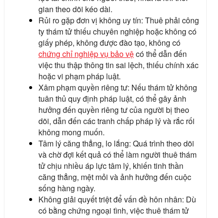
gian theo dõi kéo dài.
Rủi ro gặp đơn vị không uy tín: Thuê phải công
ty thám tử thiếu chuyên nghiệp hoặc không có
giấy phép, không được đào tạo, không có
chứng chỉ nghiệp vụ bảo vệ
có thể dẫn đến
việc thu thập thông tin sai lệch, thiếu chính xác
hoặc vi phạm pháp luật.
Xâm phạm quyền riêng tư: Nếu thám tử không
tuân thủ quy định pháp luật, có thể gây ảnh
hưởng đến quyền riêng tư của người bị theo
dõi, dẫn đến các tranh chấp pháp lý và rắc rối
không mong muốn.
Tâm lý căng thẳng, lo lắng: Quá trình theo dõi
và chờ đợi kết quả có thể làm người thuê thám
tử chịu nhiều áp lực tâm lý, khiến tinh thần
căng thẳng, mệt mỏi và ảnh hưởng đến cuộc
sống hàng ngày.
Không giải quyết triệt để vấn đề hôn nhân: Dù
có bằng chứng ngoại tình, việc thuê thám tử