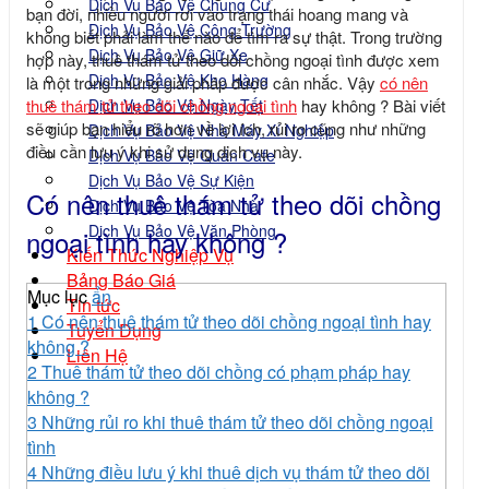
Dịch Vụ Bảo Vệ Chung Cư
bạn đời, nhiều người rơi vào trạng thái hoang mang và
Dịch Vụ Bảo Vệ Công Trường
không biết phải làm thế nào để tìm ra sự thật. Trong trường
Dịch Vụ Bảo Vệ Giữ Xe
hợp này, thuê thám tử theo dõi chồng ngoại tình được xem
Dịch Vụ Bảo Vệ Kho Hàng
là một trong những giải pháp được cân nhắc. Vậy
có nên
Dịch Vụ Bảo Vệ Ngày Tết
thuê thám tử theo dõi chồng ngoại tình
hay không ? Bài viết
sẽ giúp bạn hiểu rõ hơn về lợi ích, rủi ro cũng như những
Dịch Vụ Bảo Vệ Nhà Máy Xí Nghiệp
điều cần lưu ý khi sử dụng dịch vụ này.
Dịch Vụ Bảo Vệ Quán Cafe
Dịch Vụ Bảo Vệ Sự Kiện
Có nên thuê thám tử theo dõi chồng
Dịch Vụ Bảo Vệ Tòa Nhà
Dịch Vụ Bảo Vệ Văn Phòng
ngoại tình hay không ?
Kiến Thức Nghiệp Vụ
Bảng Báo Giá
Mục lục
ẩn
Tin tức
1
Có nên thuê thám tử theo dõi chồng ngoại tình hay
Tuyển Dụng
không ?
Liên Hệ
2
Thuê thám tử theo dõi chồng có phạm pháp hay
không ?
3
Những rủi ro khi thuê thám tử theo dõi chồng ngoại
tình
4
Những điều lưu ý khi thuê dịch vụ thám tử theo dõi