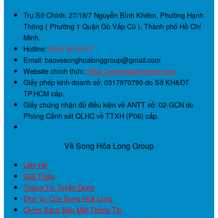
Trụ Sở Chính:
27/18/7 Nguyễn Bỉnh Khiêm, Phường Hạnh
Thông ( Phường 1 Quận Gò Vấp Cũ ), Thành phố Hồ Chí
Minh.
Hotline:
0916 90 95 97
Email: baovesonghoalonggroup@gmail.com
Website chính thức:
https://congtybaovevesi.com/
Giấy phép kinh doanh số:
0317970790
do Sở KH&ĐT
TP.HCM cấp.
Giấy chứng nhận đủ điều kiện về ANTT số:
02-GCN
do
Phòng Cảnh sát QLHC về TTXH (P06) cấp.
Về Song Hỏa Long Group
Liên Hệ
Giới Thiệu
Thông Tin Tuyển Dụng
Dịch Vụ Của Song Hoả Long
Chính Sách Bảo Mật Thông Tin