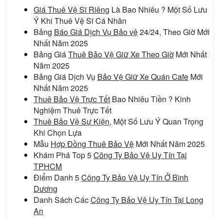
Giá Thuê Vệ Sĩ Riêng
Là Bao Nhiêu ? Một Số Lưu
Ý Khi Thuê Vệ Sĩ Cá Nhân
Bảng
Báo Giá Dịch Vụ Bảo vệ
24/24, Theo Giờ Mới
Nhất Năm 2025
Bảng Giá
Thuê Bảo Vệ Giữ Xe Theo Giờ
Mới Nhất
Năm 2025
Bảng Giá Dịch Vụ
Bảo Vệ Giữ Xe Quán Cafe
Mới
Nhất Năm 2025
Thuê Bảo Vệ Trực Tết
Bao Nhiêu Tiền ? Kinh
Nghiệm Thuê Trực Tết
Thuê Bảo Vệ Sự Kiện
, Một Số Lưu Ý Quan Trọng
Khi Chọn Lựa
Mẫu
Hợp Đồng Thuê Bảo Vệ
Mới Nhất Năm 2025
Khám Phá Top 5
Công Ty Bảo Vệ Uy Tín Tại
TPHCM
Điểm Danh 5
Công Ty Bảo Vệ Uy Tín Ở Bình
Dương
Danh Sách Các
Công Ty Bảo Vệ Uy Tín Tại Long
An