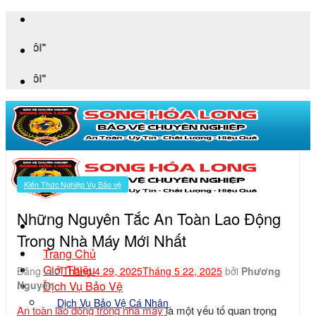
Bỏ
qua
"An Toà
nội
dung
"An Toà
Kiến Thức Nghiệp Vụ Bảo vệ
Những Nguyên Tắc An Toàn Lao Động
Trong Nhà Máy Mới Nhất
Trang Chủ
Giới Thiệu
Đăng vào
Tháng 4 29, 2025
Tháng 5 22, 2025
bởi
Phương
Dịch Vụ Bảo Vệ
Nguyễn
Dịch Vụ Bảo Vệ Cá Nhân
An toàn lao động trong nhà máy
là một yếu tố quan trọng