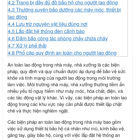
4.2
Trang bị đầy đủ đồ bảo hộ cho người lao động
4.3
Thường xuyên bảo dưỡng các máy móc, thiết bị
lao động
4.4
Lưu trữ nguyên vật liệu đúng nơi
4.5
Lắp đặt hệ thống đèn cảnh báo
4.6
Đảm bảo công tác phòng cháy chữa cháy
4.7
Xử lý phế thải
4.8
Phổ cập quy định an toàn cho người lao động
An toàn lao động trong nhà máy, nhà xưởng là các biện
pháp, quy định và quy chuẩn được áp dụng để bảo vệ sức
khỏe và tính mạng của người lao động trong môi trường
làm việc. Môi trường nhà máy, nhà xưởng thường tiềm ẩn
nhiều yếu tố nguy hiểm như máy móc, hóa chất, điện, và
các tác động vật lý khác. Vì vậy, các biện pháp an toàn lao
động trong các khu vực này cần phải được thiết lập chặt
chẽ và thực hiện nghiêm ngặt.
Các biện pháp an toàn lao động trong nhà máy bao gồm
việc sử dụng thiết bị bảo hộ cá nhân như mũ, kính bảo vệ,
găng tay, giày bảo hộ, cùng với việc lắp đặt hệ thống an