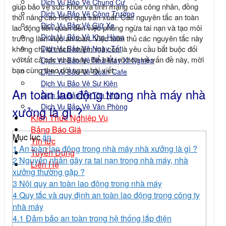
Dịch Vụ Bảo Vệ Chung Cư
giúp bảo vệ sức khỏe và tính mạng của công nhân, đồng
Dịch Vụ Bảo Vệ Công Trường
thời nâng cao hiệu quả sản xuất. Các nguyên tắc an toàn
Dịch Vụ Bảo Vệ Giữ Xe
lao động liên quan đến việc phòng ngừa tai nạn và tạo môi
Dịch Vụ Bảo Vệ Kho Hàng
trường làm việc an toàn. Việc tuân thủ các nguyên tắc này
Dịch Vụ Bảo Vệ Ngày Tết
không chỉ là trách nhiệm mà còn là yêu cầu bắt buộc đối
với tất cả các nhà máy. Để hiểu rõ hơn về vấn đề này, mời
Dịch Vụ Bảo Vệ Nhà Máy Xí Nghiệp
bạn cùng theo dõi ngay bài viết.
Dịch Vụ Bảo Vệ Quán Cafe
Dịch Vụ Bảo Vệ Sự Kiện
An toàn lao động trong nhà máy nhà
Dịch Vụ Bảo Vệ Tòa Nhà
Dịch Vụ Bảo Vệ Văn Phòng
xưởng là gì ?
Kiến Thức Nghiệp Vụ
Bảng Báo Giá
Mục lục
ẩn
Tin tức
1
An toàn lao động trong nhà máy nhà xưởng là gì ?
Tuyển Dụng
2
Nguyên nhân gây ra tai nạn trong nhà máy, nhà
Liên Hệ
xưởng thường gặp ?
3
Nội quy an toàn lao động trong nhà máy
4
Quy tắc và quy định an toàn lao động trong công ty
nhà máy
4.1
Đảm bảo an toàn trong hệ thống lắp điện